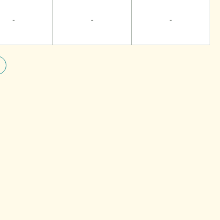
-
-
-