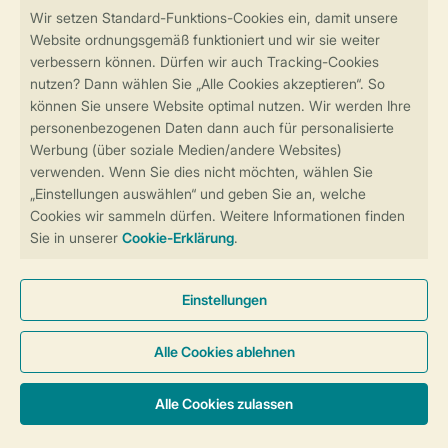
Sicher und schnell zur Online-Buchung
Sichere Datenübertragung
Sicheres Bezahlen
Sicherstellung Deiner Privatsphäre
Weitere Informationen und Einstellungen
Allgemeine Bedingungen
Impressum
Datenschutz
Cookies und Banner
Barrierefreiheit
© 2026 Landal GreenParks GmbH