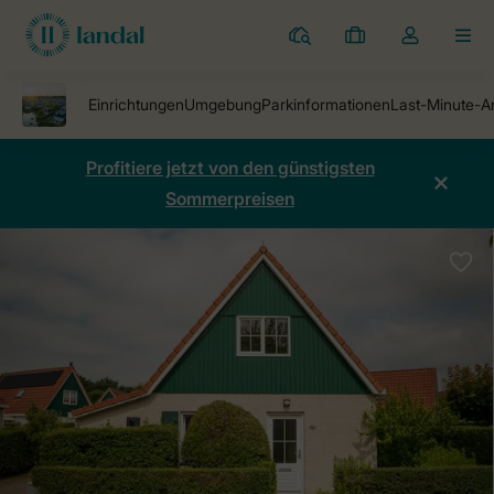
Ferienparks
Meine
Dropdown-
MEN
Buchungen
Menü
meines
Kontos
öffnen
Profitiere jetzt von den günstigsten
Sommerpreisen