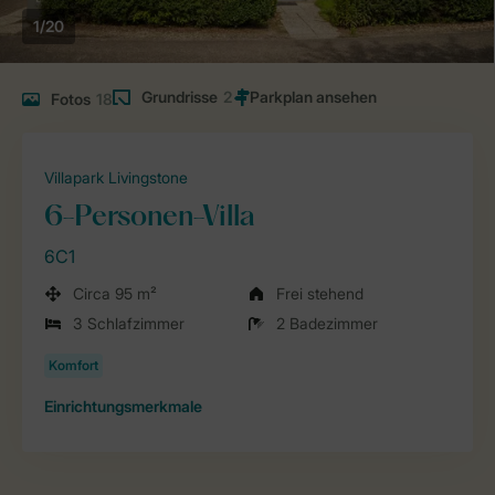
1/20
Grundrisse
2
Fotos
18
Villapark Livingstone
6-Personen-Villa
6C1
Circa 95 m²
Frei stehend
3 Schlafzimmer
2 Badezimmer
Einrichtungsmerkmale