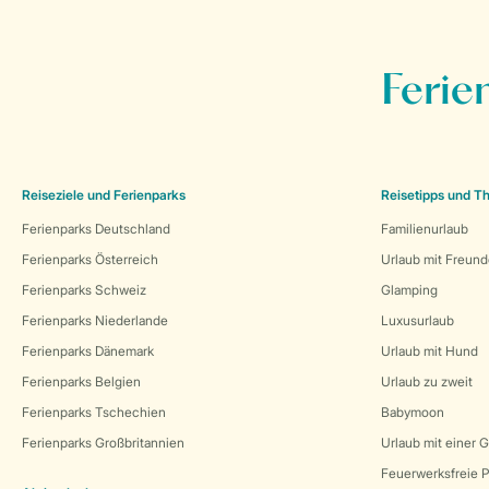
Ferie
Reiseziele und Ferienparks
Reisetipps und 
Ferienparks Deutschland
Familienurlaub
Ferienparks Österreich
Urlaub mit Freun
Ferienparks Schweiz
Glamping
Ferienparks Niederlande
Luxusurlaub
Ferienparks Dänemark
Urlaub mit Hund
Ferienparks Belgien
Urlaub zu zweit
Ferienparks Tschechien
Babymoon
Ferienparks Großbritannien
Urlaub mit einer 
Feuerwerksfreie P