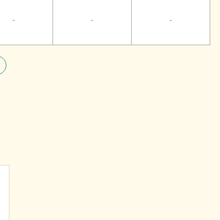
-
-
-