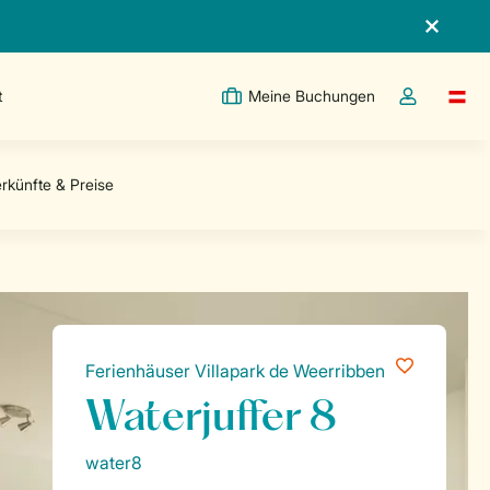
t
Meine Buchungen
Switc
Dropdown-Me
Ferienhäuser Villapark de Weerribben
Waterjuffer 8
water8