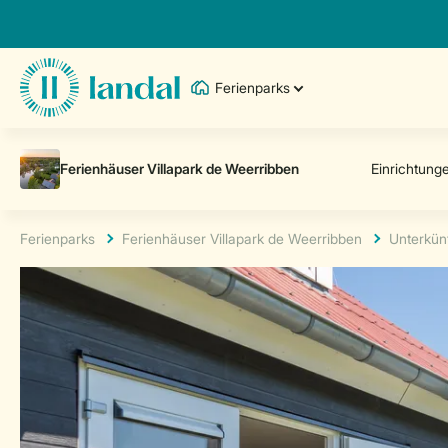
Ferienparks
Ferienparks
Ferienhäuser Villapark de Weerribben
Unterkün