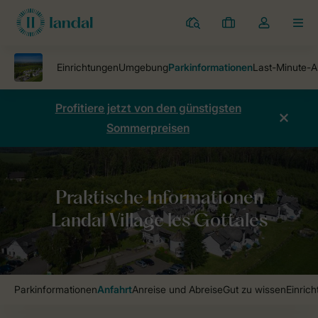
Ferienparks
Meine
Dropdown-
MEN
Buchungen
Menü
meines
Kontos
öffnen
Profitiere jetzt von den günstigsten
Sommerpreisen