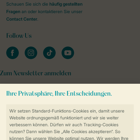
Schauen Sie sich die
häufig gestellten
Fragen
an oder kontaktieren Sie unser
Contact Center
.
Follow Us
facebook
instagram
tiktok
youtube
Zum Newsletter anmelden
Sicher und schnell zur Online-Buchung