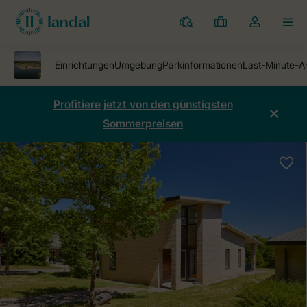
Ferienparks
Meine
Dropdown-
MEN
Buchungen
Menü
meines
Kontos
öffnen
Profitiere jetzt von den günstigsten
Sommerpreisen