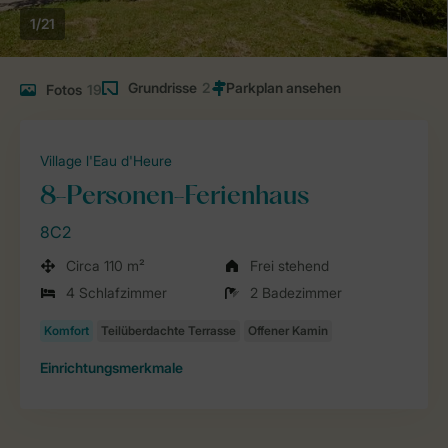
1/21
Grundrisse
2
Fotos
19
Village l'Eau d'Heure
8-Personen-Ferienhaus
8C2
Circa 110 m²
Frei stehend
4 Schlafzimmer
2 Badezimmer
Einrichtungsmerkmale