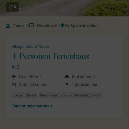
1/14
Grundrisse
1
Fotos
13
Village l'Eau d'Heure
4-Personen-Ferienhaus
4L2
Circa 80 m²
Frei stehend
2 Schlafzimmer
1 Badezimmer
Einrichtungsmerkmale