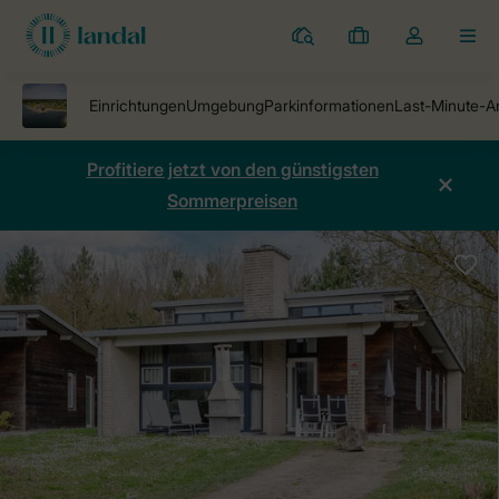
Ferienparks
Meine
Dropdown-
MEN
Buchungen
Menü
meines
Kontos
öffnen
Profitiere jetzt von den günstigsten
Sommerpreisen