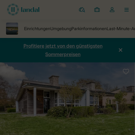
Ferienparks
Meine
Dropdown-
MEN
Buchungen
Menü
meines
Kontos
öffnen
Profitiere jetzt von den günstigsten
Sommerpreisen