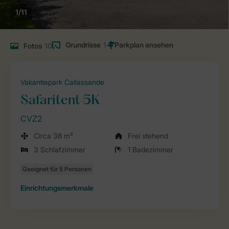
1/11
Grundrisse
1
Fotos
10
Vakantiepark Callassande
Safaritent 5K
CVZ2
Circa 38 m²
Frei stehend
3 Schlafzimmer
1 Badezimmer
Einrichtungsmerkmale