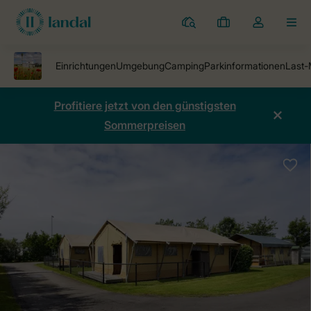
Ferienparks
Meine
Dropdown-
MEN
Buchungen
Menü
meines
Kontos
öffnen
Profitiere jetzt von den günstigsten
Sommerpreisen