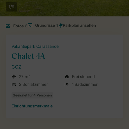
1/9
Grundrisse
1
Fotos
8
Vakantiepark Callassande
Chalet 4A
CCZ
27 m²
Frei stehend
2 Schlafzimmer
1 Badezimmer
Einrichtungsmerkmale