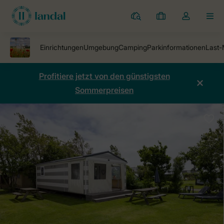
Ferienparks
Meine
Dropdown-
MEN
Buchungen
Menü
meines
Kontos
öffnen
Profitiere jetzt von den günstigsten
Sommerpreisen