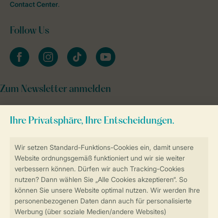
Contact Center
.
Follow Us
facebook
instagram
tiktok
youtube
Zum Newsletter anmelden
Sicher und schnell zur Online-Buchung
Sichere Datenübertragung
Sicheres Bezahlen