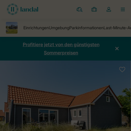
Ferienparks
Meine
Dropdown-
MEN
Buchungen
Menü
meines
Kontos
öffnen
Profitiere jetzt von den günstigsten
Sommerpreisen