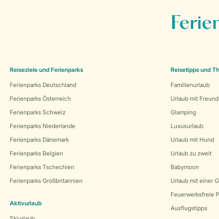
Ferie
Reiseziele und Ferienparks
Reisetipps und 
Ferienparks Deutschland
Familienurlaub
Ferienparks Österreich
Urlaub mit Freun
Ferienparks Schweiz
Glamping
Ferienparks Niederlande
Luxusurlaub
Ferienparks Dänemark
Urlaub mit Hund
Ferienparks Belgien
Urlaub zu zweit
Ferienparks Tschechien
Babymoon
Ferienparks Großbritannien
Urlaub mit einer 
Feuerwerksfreie P
Aktivurlaub
Ausflugstipps
Skiurlaub