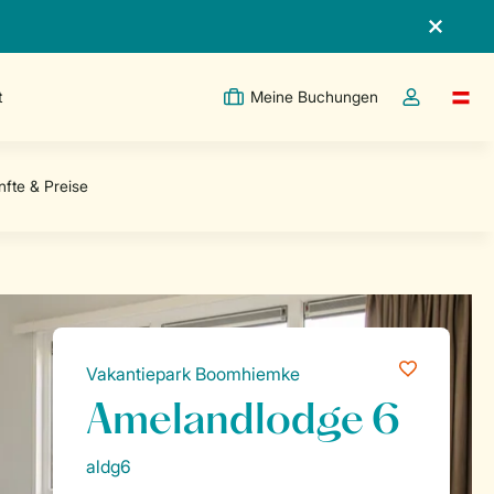
t
Meine Buchungen
Switc
Dropdown-Me
Vakantiepark Boomhiemke
Amelandlodge 6
aldg6