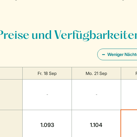
Preise und Verfügbarkeite
Weniger Nächt
Fr. 18 Sep
Mo. 21 Sep
-
-
1.093
1.104