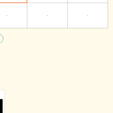
-
-
-