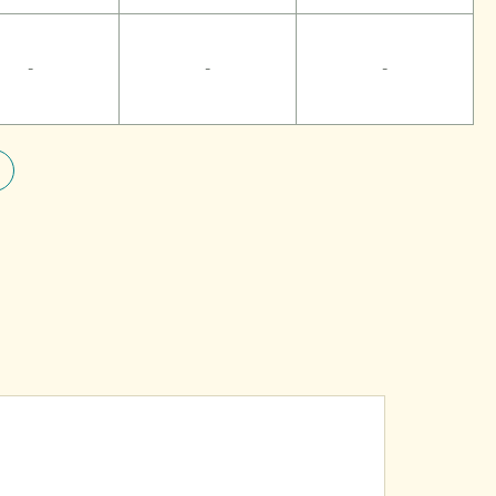
-
-
-