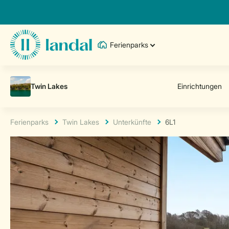
Ferienparks
Ferienparks
Twin Lakes
Unterkünfte
6L1