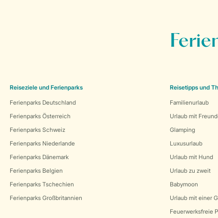
Ferie
Reiseziele und Ferienparks
Reisetipps und 
Ferienparks Deutschland
Familienurlaub
Ferienparks Österreich
Urlaub mit Freun
Ferienparks Schweiz
Glamping
Ferienparks Niederlande
Luxusurlaub
Ferienparks Dänemark
Urlaub mit Hund
Ferienparks Belgien
Urlaub zu zweit
Ferienparks Tschechien
Babymoon
Ferienparks Großbritannien
Urlaub mit einer 
Feuerwerksfreie P