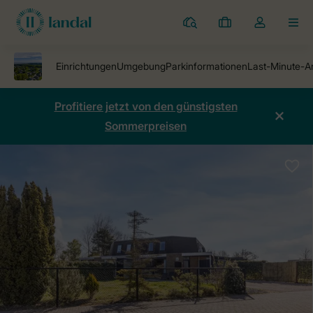
Ferienparks
Meine
Dropdown-
MEN
Buchungen
Menü
meines
Kontos
öffnen
Profitiere jetzt von den günstigsten
Sommerpreisen