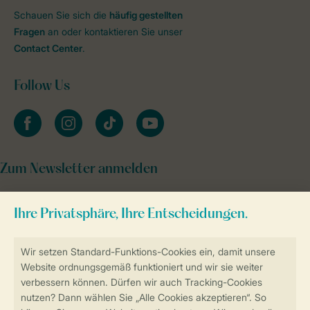
Schauen Sie sich die
häufig gestellten
Fragen
an oder kontaktieren Sie unser
Contact Center
.
Follow Us
facebook
instagram
tiktok
youtube
Zum Newsletter anmelden
Sicher und schnell zur Online-Buchung