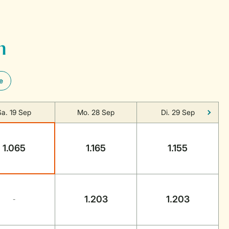
n
e
Sa. 19 Sep
Mo. 28 Sep
Di. 29 Sep
1.065
1.165
1.155
1.203
1.203
-