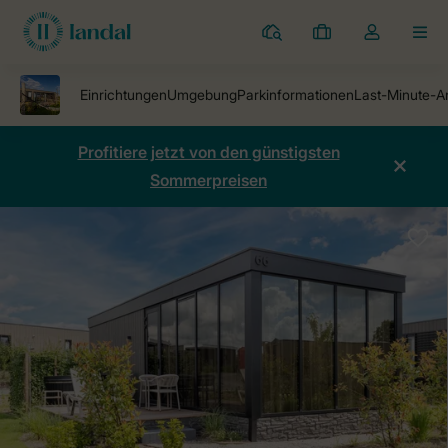
Ferienparks
Meine
Dropdown-
MEN
Buchungen
Menü
meines
Kontos
öffnen
Profitiere jetzt von den günstigsten
Sommerpreisen