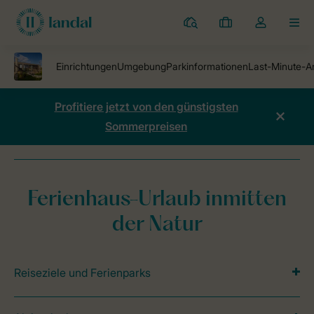
Ferienparks
Meine
Dropdown-
MEN
Buchungen
Menü
meines
Kontos
öffnen
Profitiere jetzt von den günstigsten
Sommerpreisen
Ferienparks
Ferienpark Soof aan de Rijn
Preise vergleichen
Ferienhaus-Urlaub inmitten
der Natur
Reiseziele und Ferienparks