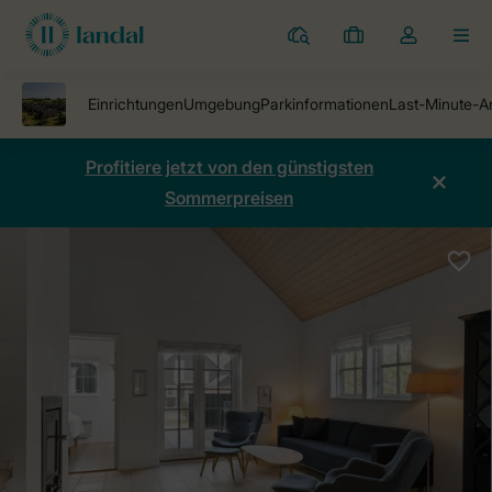
Ferienparks
Meine
Dropdown-
MEN
Buchungen
Menü
meines
Kontos
öffnen
Profitiere jetzt von den günstigsten
Sommerpreisen