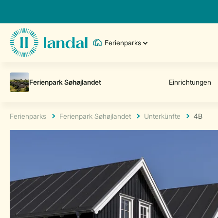
Ferienparks
Ferienparks
Ferienpark Søhøjlandet
Unterkünfte
4B