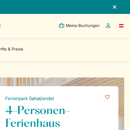
t
Meine Buchungen
Switc
Dropdown-Me
Ferienpark Søhøjlandet
4-Personen-
Ferienhaus