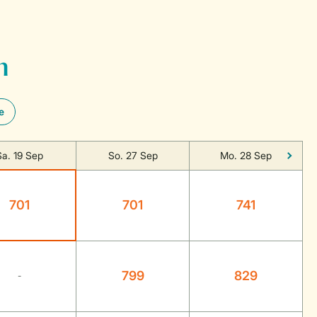
n
e
Sa. 19 Sep
So. 27 Sep
Mo. 28 Sep
701
701
741
799
829
-