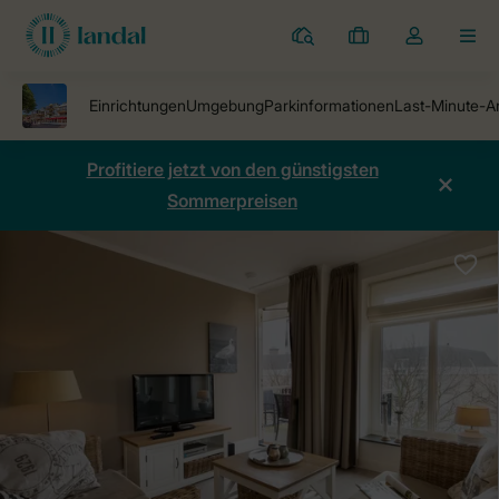
Ferienparks
Meine
Dropdown-
MEN
Buchungen
Menü
meines
Kontos
öffnen
Profitiere jetzt von den günstigsten
Sommerpreisen