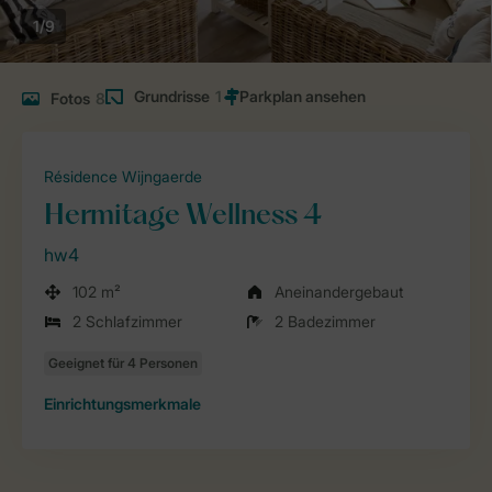
1/9
Grundrisse
1
Fotos
8
Résidence Wijngaerde
Hermitage Wellness 4
hw4
102 m²
Aneinandergebaut
2 Schlafzimmer
2 Badezimmer
Einrichtungsmerkmale