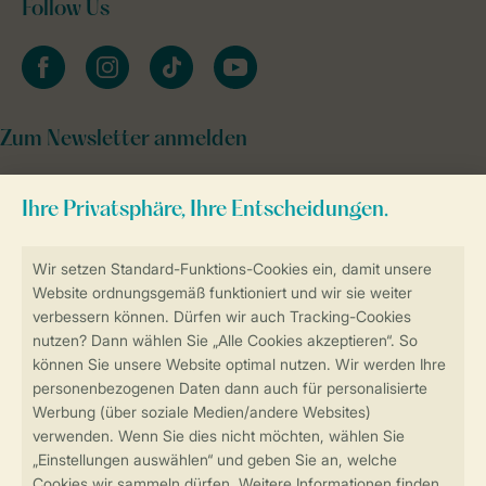
Follow Us
facebook
instagram
tiktok
youtube
Zum Newsletter anmelden
Sicher und schnell zur Online-Buchung
Sichere Datenübertragung
Sicheres Bezahlen
Sicherstellung Deiner Privatsphäre