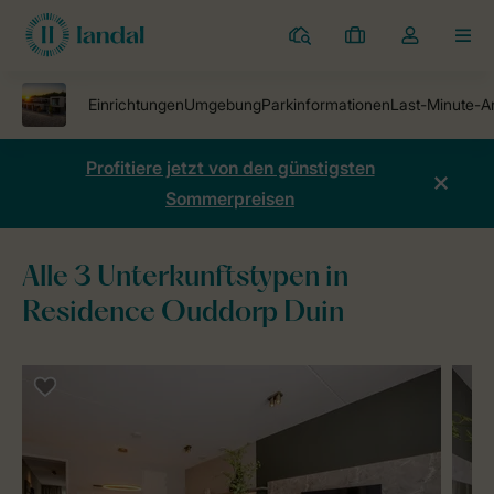
Ferienparks
Meine
Dropdown-
MEN
Buchungen
Menü
meines
Kontos
öffnen
Profitiere jetzt von den günstigsten
Sommerpreisen
Alle 3 Unterkunftstypen in
Residence Ouddorp Duin
Ferienparks
Residence Ouddorp Duin
Unterkünfte