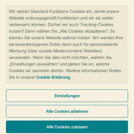
Sicher und schnell zur Online-Buchung
Sichere Datenübertragung
Sicheres Bezahlen
Sicherstellung Deiner Privatsphäre
Weitere Informationen und Einstellungen
Allgemeine Bedingungen
Impressum
Datenschutz
Cookies und Banner
Barrierefreiheit
© 2026 Landal GreenParks GmbH