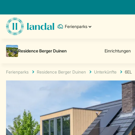
Ferienparks
Ferienparks
Residence Berger Duinen
Unterkünfte
6EL