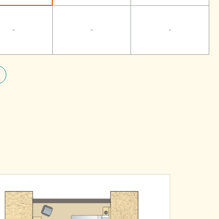
-
-
-