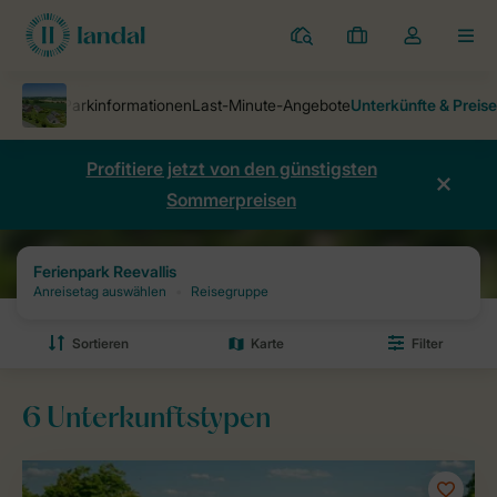
Ferienparks
Meine
Dropdown-
MEN
Buchungen
Menü
meines
Kontos
öffnen
Profitiere jetzt von den günstigsten
Sommerpreisen
Ferienparks
Ferienpark Reevallis
Preise und Verfügbarkeiten