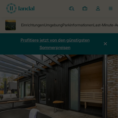
Ferienparks
Meine
Dropdown-
MEN
Buchungen
Menü
meines
Kontos
öffnen
Profitiere jetzt von den günstigsten
Sommerpreisen