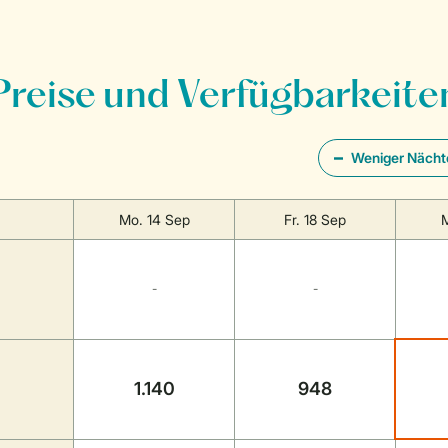
Preise und Verfügbarkeite
Weniger Nächt
Mo. 14 Sep
Fr. 18 Sep
M
-
-
1.140
948