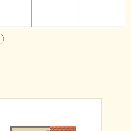
-
-
-