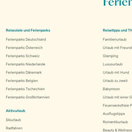
Ferie
Reiseziele und Ferienparks
Reisetipps und 
Ferienparks Deutschland
Familienurlaub
Ferienparks Österreich
Urlaub mit Freun
Ferienparks Schweiz
Glamping
Ferienparks Niederlande
Luxusurlaub
Ferienparks Dänemark
Urlaub mit Hund
Ferienparks Belgien
Urlaub zu zweit
Ferienparks Tschechien
Babymoon
Ferienparks Großbritannien
Urlaub mit einer 
Feuerwerksfreie P
Aktivurlaub
Ausflugstipps
Skiurlaub
Romantikurlaub
Radfahren
Beauty & Wellnes