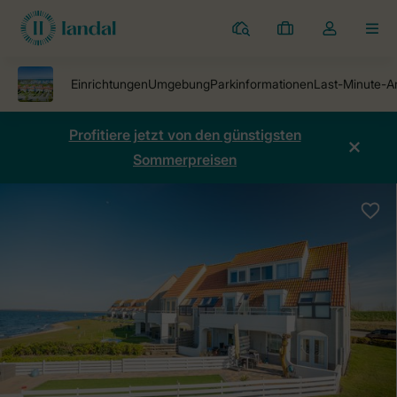
Ferienparks
Meine
Dropdown-
MEN
Buchungen
Menü
meines
Kontos
öffnen
Profitiere jetzt von den günstigsten
Sommerpreisen