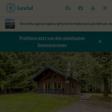
Ferienparks
Meine
Dropdown-
MEN
Buchungen
Menü
meines
Kontos
öffnen
Profitiere jetzt von den günstigsten
Sommerpreisen