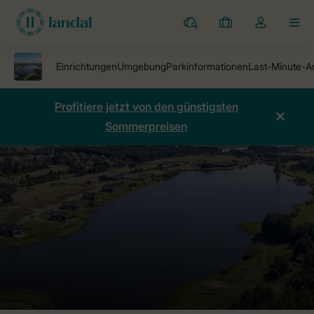
Ferienparks
Meine
Dropdown-
MEN
Buchungen
Menü
meines
Kontos
öffnen
Profitiere jetzt von den günstigsten
Sommerpreisen
Ferienparks
Piperdam
Preise vergleichen