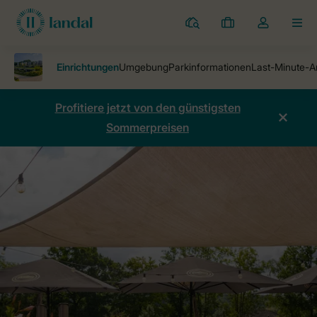
Ferienparks
Meine
Dropdown-
MEN
Buchungen
Menü
meines
Kontos
öffnen
Profitiere jetzt von den günstigsten
Sommerpreisen
Ferienparks
Ferienpark Gulpen
Einrichtungen