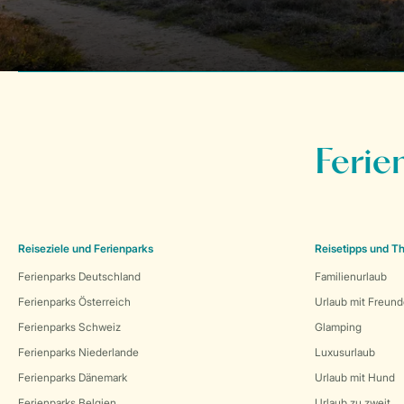
Ferie
Reiseziele und Ferienparks
Reisetipps und 
Ferienparks Deutschland
Familienurlaub
Ferienparks Österreich
Urlaub mit Freun
Ferienparks Schweiz
Glamping
Ferienparks Niederlande
Luxusurlaub
Ferienparks Dänemark
Urlaub mit Hund
Ferienparks Belgien
Urlaub zu zweit