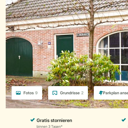
Fotos
9
Grundrisse
2