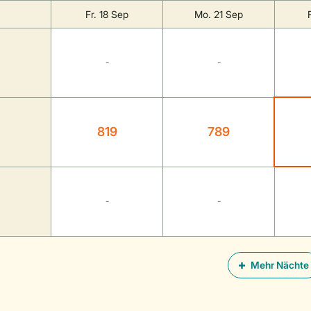
Fr. 18 Sep
Mo. 21 Sep
-
-
819
789
-
-
Mehr Nächte