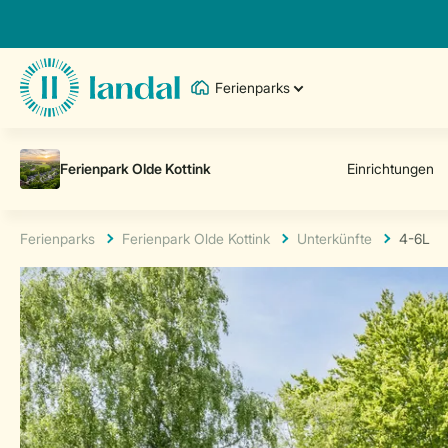
Ferienparks
Ferienparks
Ferienpark Olde Kottink
Unterkünfte
4-6L