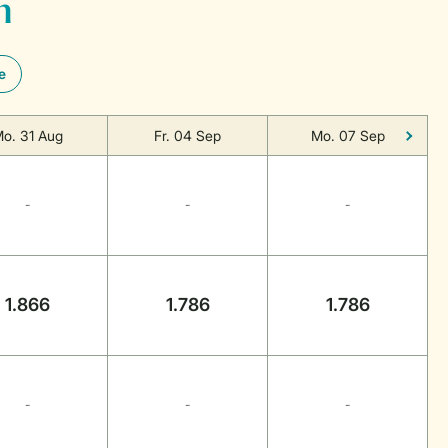
n
e
o. 31 Aug
Fr. 04 Sep
Mo. 07 Sep
-
-
-
1.866
1.786
1.786
-
-
-