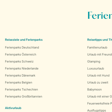
Ferie
Reiseziele und Ferienparks
Reisetipps und 
Ferienparks Deutschland
Familienurlaub
Ferienparks Österreich
Urlaub mit Freun
Ferienparks Schweiz
Glamping
Ferienparks Niederlande
Luxusurlaub
Ferienparks Dänemark
Urlaub mit Hund
Ferienparks Belgien
Urlaub zu zweit
Ferienparks Tschechien
Babymoon
Ferienparks Großbritannien
Urlaub mit einer 
Feuerwerksfreie P
Aktivurlaub
Ausflugstipps