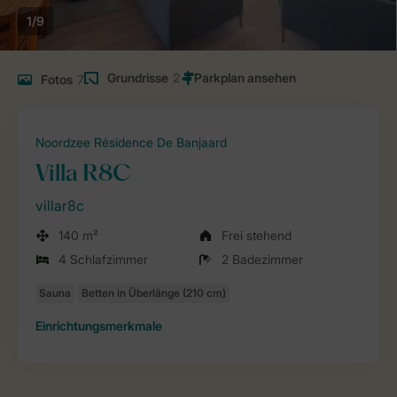
1/9
Grundrisse
2
Fotos
7
Noordzee Résidence De Banjaard
Villa R8C
villar8c
140 m²
Frei stehend
4 Schlafzimmer
2 Badezimmer
Einrichtungsmerkmale