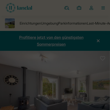
Ferienparks
Meine
Dropdown-
MEN
Buchungen
Menü
meines
Kontos
öffnen
Profitiere jetzt von den günstigsten
Sommerpreisen