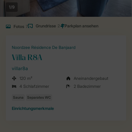
1/9
Grundrisse
2
Fotos
7
Noordzee Résidence De Banjaard
Villa R8A
villar8a
120 m²
Aneinandergebaut
4 Schlafzimmer
2 Badezimmer
Einrichtungsmerkmale