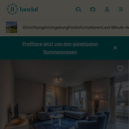
Ferienparks
Meine
Dropdown-
MEN
Buchungen
Menü
meines
Kontos
öffnen
Profitiere jetzt von den günstigsten
Sommerpreisen