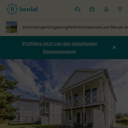
Ferienparks
Meine
Dropdown-
MEN
Buchungen
Menü
meines
Kontos
öffnen
Profitiere jetzt von den günstigsten
Sommerpreisen