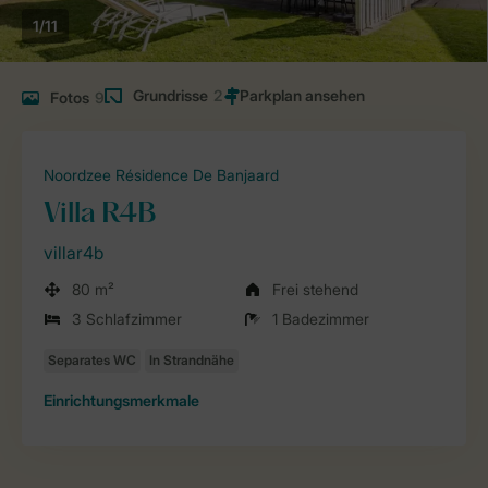
1/11
Grundrisse
2
Fotos
9
Noordzee Résidence De Banjaard
Villa R4B
villar4b
80 m²
Frei stehend
3 Schlafzimmer
1 Badezimmer
Einrichtungsmerkmale