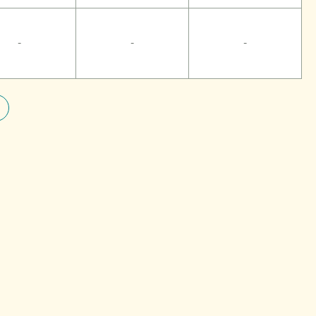
-
-
-