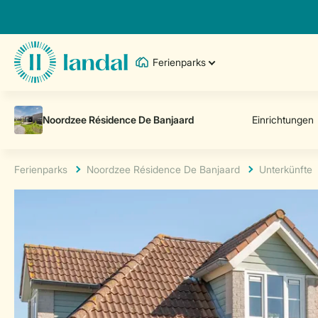
Ferienparks
Ferienparks
Noordzee Résidence De Banjaard
Unterkünfte