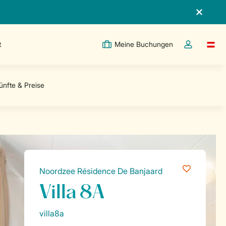
t
Meine Buchungen
Switc
Dropdown-Me
Noordzee Résidence De Banjaard
Villa 8A
villa8a