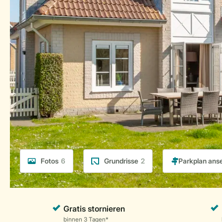
Fotos
6
Grundrisse
2