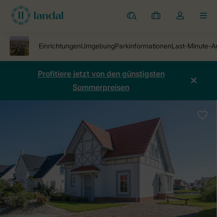
Ferienparks
Meine
Dropdown-
MEN
Buchungen
Menü
meines
Kontos
öffnen
Profitiere jetzt von den günstigsten
Sommerpreisen