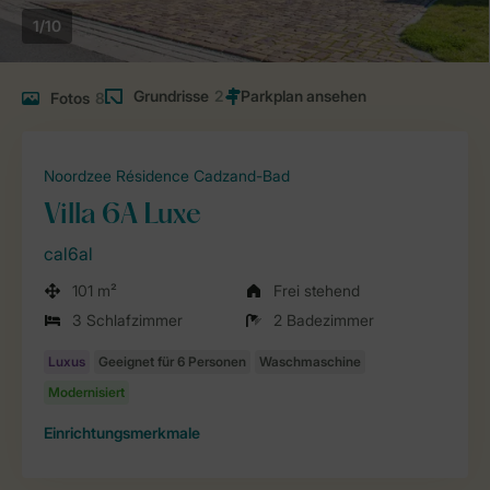
1/10
Grundrisse
2
Fotos
8
Noordzee Résidence Cadzand-Bad
Villa 6A Luxe
cal6al
101 m²
Frei stehend
3 Schlafzimmer
2 Badezimmer
Einrichtungsmerkmale