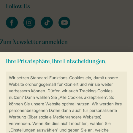
Follow Us
facebook
instagram
tiktok
youtube
Zum Newsletter anmelden
Sicher und schnell zur Online-Buchung
Sichere Datenübertragung
Sicheres Bezahlen