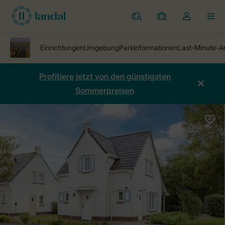
Ferienparks
Meine
Dropdown-
MEN
Buchungen
Menü
meines
Kontos
öffnen
Profitiere jetzt von den günstigsten
Sommerpreisen