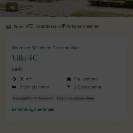
1/8
Grundrisse
2
Fotos
6
Noordzee Résidence Cadzand-Bad
Villa 4C
ca4c
80 m²
Frei stehend
2 Schlafzimmer
2 Badezimmer
Einrichtungsmerkmale