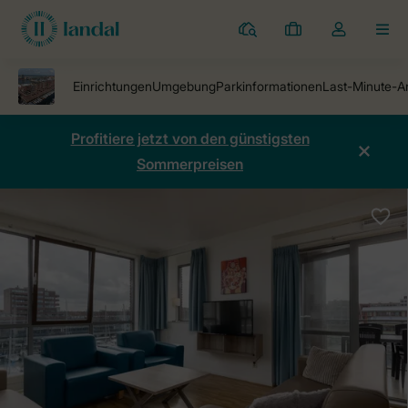
Ferienparks
Meine
Dropdown-
MEN
Buchungen
Menü
meines
Kontos
öffnen
Profitiere jetzt von den günstigsten
Sommerpreisen