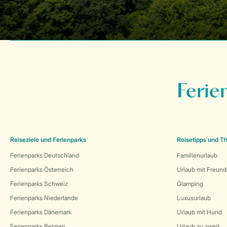
Ferie
Reiseziele und Ferienparks
Reisetipps und 
Ferienparks Deutschland
Familienurlaub
Ferienparks Österreich
Urlaub mit Freun
Ferienparks Schweiz
Glamping
Ferienparks Niederlande
Luxusurlaub
Ferienparks Dänemark
Urlaub mit Hund
Ferienparks Belgien
Urlaub zu zweit