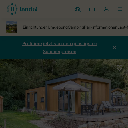
Ferienparks
Meine
Dropdown-
MEN
Buchungen
Menü
meines
Kontos
öffnen
Profitiere jetzt von den günstigsten
Sommerpreisen