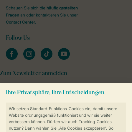
Schauen Sie sich die
häufig gestellten
Fragen
an oder kontaktieren Sie unser
Contact Center
.
Follow Us
facebook
instagram
tiktok
youtube
Zum Newsletter anmelden
Sicher und schnell zur Online-Buchung