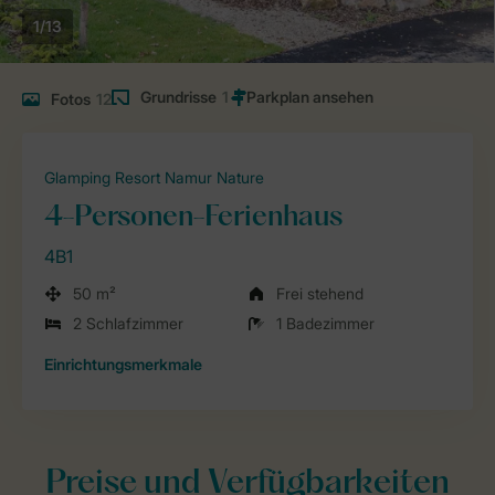
1/13
Grundrisse
1
Fotos
12
Glamping Resort Namur Nature
4-Personen-Ferienhaus
4B1
50 m²
Frei stehend
2 Schlafzimmer
1 Badezimmer
Einrichtungsmerkmale
Preise und Verfügbarkeiten