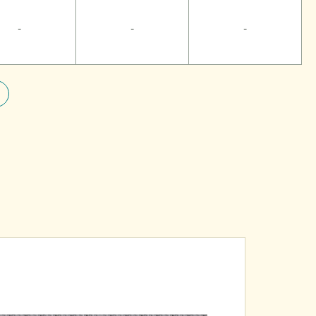
-
-
-