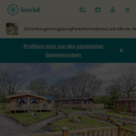
Ferienparks
Meine
Dropdown-
MEN
Buchungen
Menü
meines
Kontos
öffnen
Profitiere jetzt von den günstigsten
Sommerpreisen