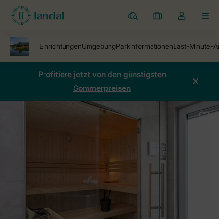
Ferienparks
Meine
Dropdown-
MEN
Buchungen
Menü
meines
Kontos
öffnen
Profitiere jetzt von den günstigsten
Sommerpreisen