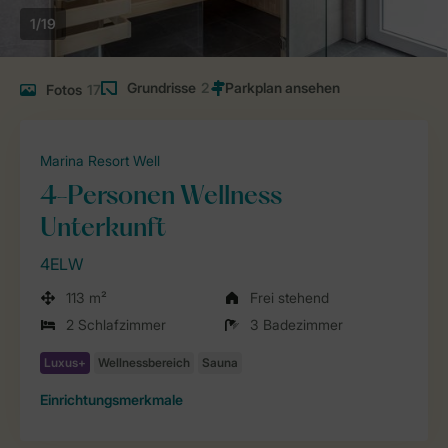
1/19
Grundrisse
2
Fotos
17
Marina Resort Well
4-Personen Wellness
Unterkunft
4ELW
113 m²
Frei stehend
2 Schlafzimmer
3 Badezimmer
Einrichtungsmerkmale