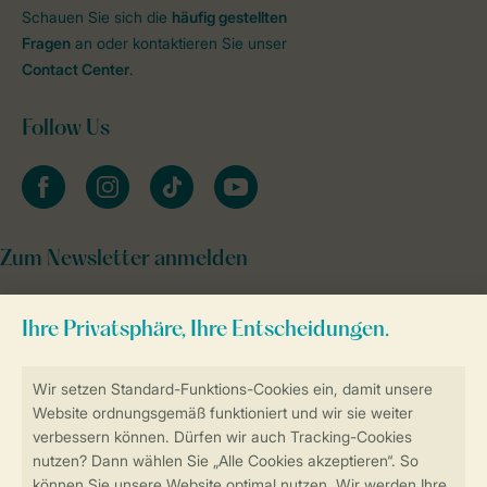
Schauen Sie sich die
häufig gestellten
Fragen
an oder kontaktieren Sie unser
Contact Center
.
Follow Us
facebook
instagram
tiktok
youtube
Zum Newsletter anmelden
Sicher und schnell zur Online-Buchung