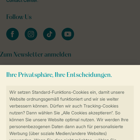
Contact Center
.
Follow Us
facebook
instagram
tiktok
youtube
Zum Newsletter anmelden
Sicher und schnell zur Online-Buchung
Sichere Datenübertragung
Sicheres Bezahlen