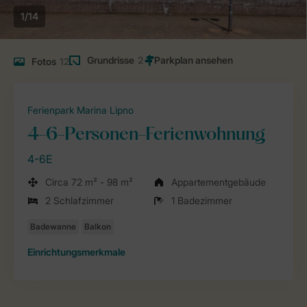
1/14
Grundrisse
2
Fotos
12
Ferienpark Marina Lipno
4-6-Personen-Ferienwohnung
4-6E
Circa 72 m² - 98 m²
Appartementgebäude
2 Schlafzimmer
1 Badezimmer
Einrichtungsmerkmale