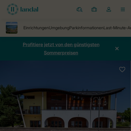
Ferienparks
Meine
Dropdown-
MEN
Buchungen
Menü
meines
Kontos
öffnen
Profitiere jetzt von den günstigsten
Sommerpreisen