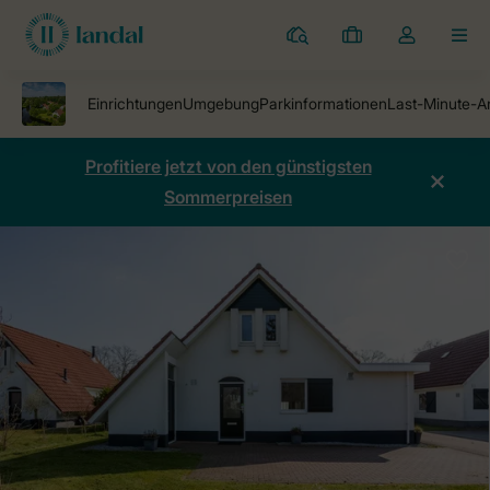
Ferienparks
Meine
Dropdown-
MEN
Buchungen
Menü
meines
Kontos
öffnen
Profitiere jetzt von den günstigsten
Sommerpreisen