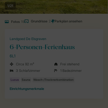
1/21
Grundrisse
2
Fotos
19
Landgoed De Elsgraven
6-Personen-Ferienhaus
6L1
Circa 92 m²
Frei stehend
3 Schlafzimmer
1 Badezimmer
Einrichtungsmerkmale