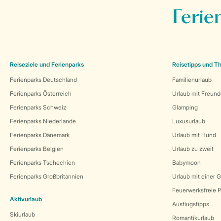
Ferie
Reiseziele und Ferienparks
Reisetipps und 
Ferienparks Deutschland
Familienurlaub
Ferienparks Österreich
Urlaub mit Freun
Ferienparks Schweiz
Glamping
Ferienparks Niederlande
Luxusurlaub
Ferienparks Dänemark
Urlaub mit Hund
Ferienparks Belgien
Urlaub zu zweit
Ferienparks Tschechien
Babymoon
Ferienparks Großbritannien
Urlaub mit einer 
Feuerwerksfreie P
Aktivurlaub
Ausflugstipps
Skiurlaub
Romantikurlaub