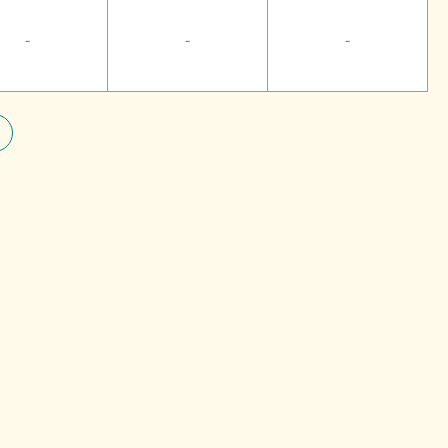
-
-
-