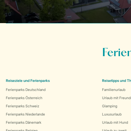
Ferie
Reiseziele und Ferienparks
Reisetipps und 
Ferienparks Deutschland
Familienurlaub
Ferienparks Österreich
Urlaub mit Freun
Ferienparks Schweiz
Glamping
Ferienparks Niederlande
Luxusurlaub
Ferienparks Dänemark
Urlaub mit Hund
Ferienparks Belgien
Urlaub zu zweit