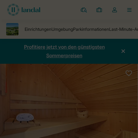
Ferienparks
Meine
Dropdown-
MEN
Buchungen
Menü
meines
Kontos
öffnen
Profitiere jetzt von den günstigsten
Sommerpreisen