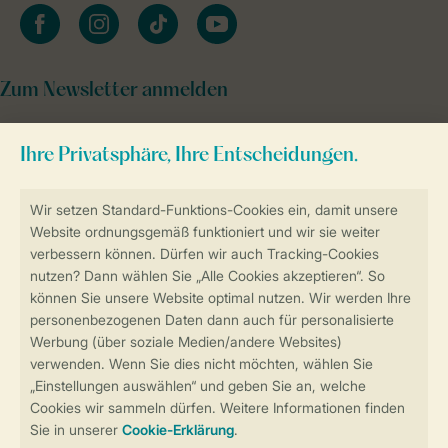
facebook
instagram
tiktok
youtube
Zum Newsletter anmelden
Sicher und schnell zur Online-Buchung
Sichere Datenübertragung
Sicheres Bezahlen
Sicherstellung Deiner Privatsphäre