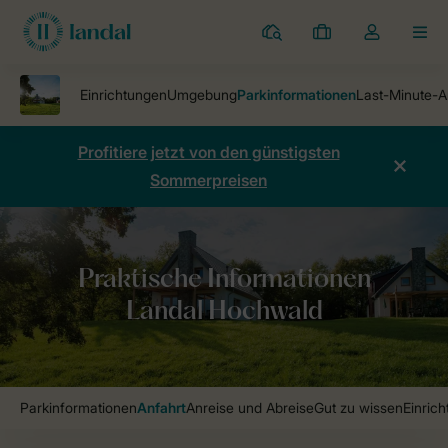
Ferienparks
Meine
Dropdown-
MEN
Buchungen
Menü
meines
Kontos
öffnen
Profitiere jetzt von den günstigsten
Sommerpreisen