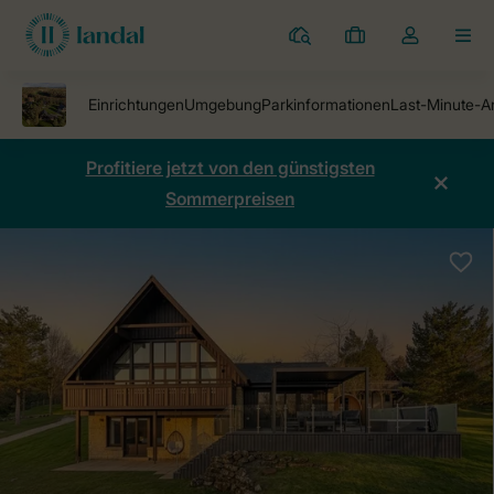
Ferienparks
Meine
Dropdown-
MEN
Buchungen
Menü
meines
Kontos
öffnen
Profitiere jetzt von den günstigsten
Sommerpreisen