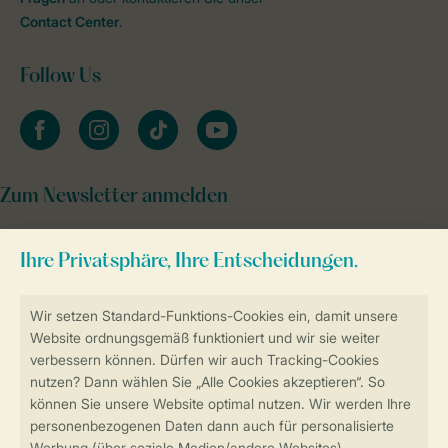
Contact Center
.
Follow Us
facebook
instagram
tiktok
youtube
Zum Newsletter anmelden
Sicher und schnell zur Online-Buchung
Sichere Datenübertragung
Sicheres Bezahlen